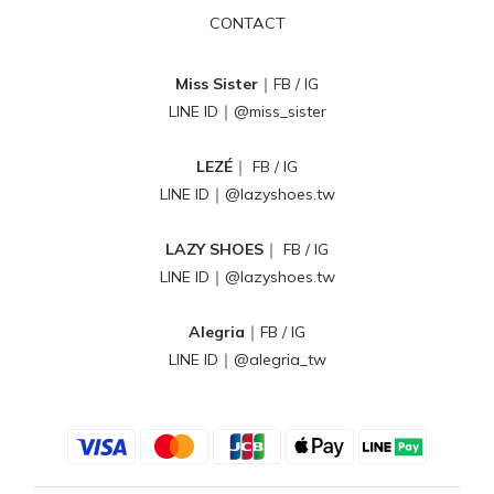
CONTACT
Miss Sister
｜
FB
/
IG
LINE ID｜
@miss_sister
LEZÉ
｜
FB
/
IG
LINE ID｜
@lazyshoes.tw
LAZY SHOES
｜
FB
/
IG
LINE ID｜
@lazyshoes.tw
Alegria
｜
FB
/
IG
LINE ID｜
@alegria_tw