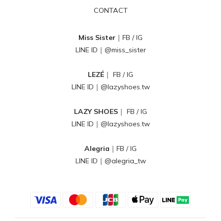
CONTACT
Miss Sister
｜
FB
/
IG
LINE ID｜
@miss_sister
LEZÉ
｜
FB
/
IG
LINE ID｜
@lazyshoes.tw
LAZY SHOES
｜
FB
/
IG
LINE ID｜
@lazyshoes.tw
Alegria
｜
FB
/
IG
LINE ID｜
@alegria_tw