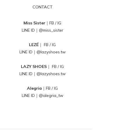
CONTACT
Miss Sister
｜
FB
/
IG
LINE ID｜
@miss_sister
LEZÉ
｜
FB
/
IG
LINE ID｜
@lazyshoes.tw
LAZY SHOES
｜
FB
/
IG
LINE ID｜
@lazyshoes.tw
Alegria
｜
FB
/
IG
LINE ID｜
@alegria_tw