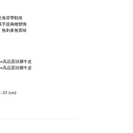
必免背帶勒痕
或手提兩種變換
，無刺鼻無異味
33 (cm)