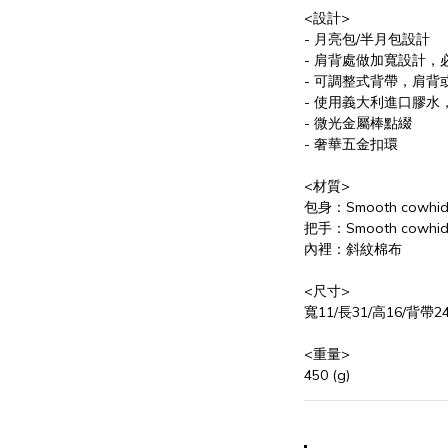
<設計>
- 月亮包/半月包設計
- 肩背處做加寬設計，
- 可調整式背帶，肩背
- 使用義大利進口膠水
- 微光金屬棒點綴
- 奢華五金扣環
<材質>
內裡：斜紋棉布
<尺寸>
寬11/長31/高16/背帶24-
<重量>
450 (g)