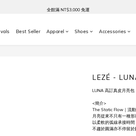
新註冊會員贈 NT$100 禮金
全館滿 NT$3,000 免運
新註冊會員贈 NT$100 禮金
ivals
Best Seller
Apparel
Shoes
Accessories
LEZÉ - LU
LUNA 高訂真皮月亮包
<簡介>
The Static Flow｜
月亮從來不只有一種形狀
以柔軟的弧線承接時間
不趨於圓滿亦不停留於