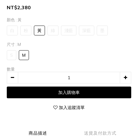
NT$2,380
顏色
: 黃
白
粉
黃
綠
淺藍
深藍
墨
尺寸
: M
S
M
數量
加入購物車
加入追蹤清單
商品描述
送貨及付款方式