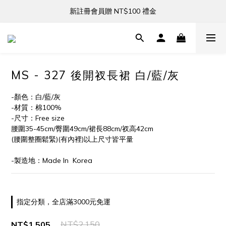
新註冊會員贈 NT$100 禮金
新註冊會員贈 NT$100 禮金
全館滿 NT$3,000 免運
新註冊會員贈 NT$100 禮金
MS - 327 後開衩長裙 白/藍/灰
-顏色：白/藍/灰
-材質：棉100%
-尺寸：Free size 
腰圍35-45cm/臀圍49cm/裙長88cm/衩高42cm
(腰圍整圈鬆緊)(有內裡)以上尺寸皆平量
-製造地：Made In  Korea
指定分類，全店滿3000元免運
NT$2,150
NT$1,505