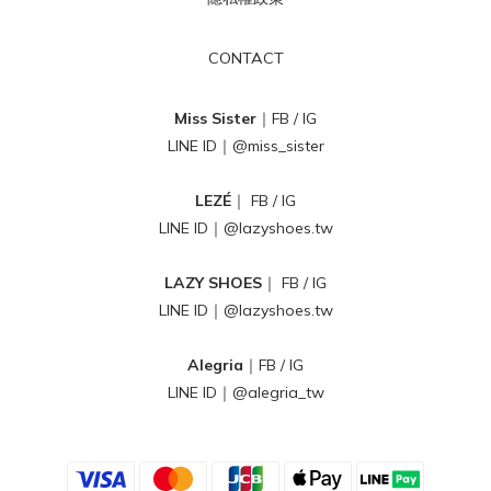
CONTACT
Miss Sister
｜
FB
/
IG
LINE ID｜
@miss_sister
LEZÉ
｜
FB
/
IG
LINE ID｜
@lazyshoes.tw
LAZY SHOES
｜
FB
/
IG
LINE ID｜
@lazyshoes.tw
Alegria
｜
FB
/
IG
LINE ID｜
@alegria_tw