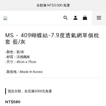
新註冊會員贈 NT$100 禮金
全館滿 NT$3,000 免運
新註冊會員贈 NT$100 禮金
MS - 409蝴蝶結-7.9度透氣網單個枕
套 藍/灰
-顏色：藍/灰
-材質：涼感纖維
-尺寸：45cm x 75cm
-製造地：Made In Korea
指定分類，全店滿3000元免運
NT$580